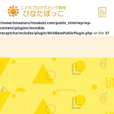
Warning
: The magic method
InvisibleReCaptcha\MchLib\Plugin\MchBasePublicPlugin::__wakeup()
must have public visibility in
/home/hinaotaru/hinakids.com/public_html/wp/wp-
content/plugins/invisible-
recaptcha/includes/plugin/MchBasePublicPlugin.php
on line
37
Skip
to
content