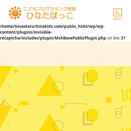
Warning
: The magic method
InvisibleReCaptcha\MchLib\Plugin\MchBasePublicPlugin::__wakeup()
must have public visibility in
/home/hinaotaru/hinakids.com/public_html/wp/wp-
content/plugins/invisible-
recaptcha/includes/plugin/MchBasePublicPlugin.php
on line
37
Skip
to
content