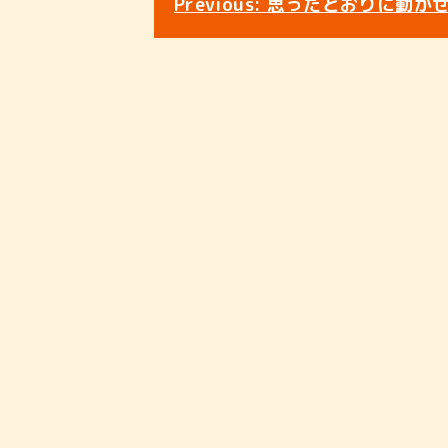
Previous:
思ったとおりに動か
稿
ナ
ビ
ゲ
ー
シ
ョ
ン