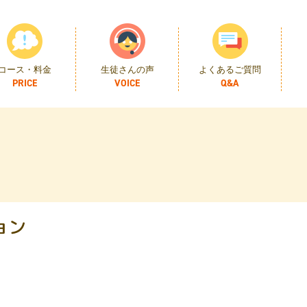
gin\MchBasePublicPlugin::__wakeup() must have public visib
ent/plugins/invisible-recaptcha/includes/plugin/Mch
コース・料金
生徒さんの声
よくあるご質問
ョン