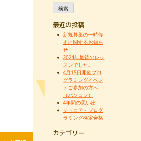
索:
最近の投稿
新規募集の一時停
止に関するお知ら
せ
2024年最後のレッ
スンでした。
4月15日開催プロ
グラミングイベン
トご参加の方へ
（パソコン）
4年間の思い出
ジュニア・プログ
ラミング検定合格
カテゴリー