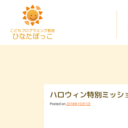
Warning
: The magic method InvisibleReCaptcha\MchLib\Plu
/home/hinaotaru/hinakids.com/public_html/wp/wp-cont
Skip
to
content
ハロウィン特別ミッシ
Posted on
2018年10月1日