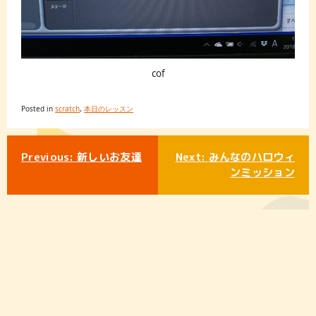
cof
Posted in
scratch
,
本日のレッスン
投
Previous:
新しいお友達
Next:
みんなのハロウィ
稿
ンミッション
ナ
ビ
ゲ
ー
シ
ョ
ン