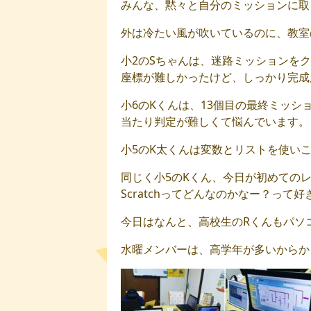
みんな、黙々と自分のミッションに取
外は冷たい風が吹いているのに、教室
小2のSちゃんは、迷路ミッションを
座標が難しかったけど、しっかり完成
小6のKくんは、13個目の最終ミッシ
当たり判定が難しくて悩んでいます。
小5のK太くんは変数とリストを使い
同じく小5のKくん、今日が初めての
Scratchってどんなのかなー？って
今日はなんと、高校生のRくんもパソ
水曜メンバーは、高学年が多いからか