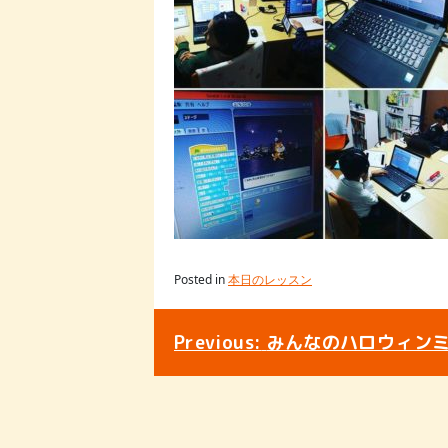
Posted in
本日のレッスン
投
Previous:
みんなのハロウィン
稿
ナ
ビ